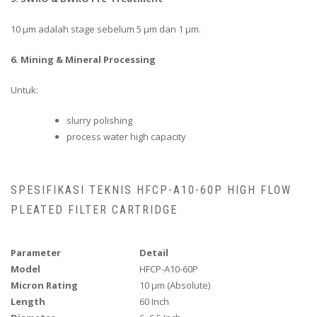
10 µm adalah stage sebelum 5 µm dan 1 µm.
6. Mining & Mineral Processing
Untuk:
slurry polishing
process water high capacity
SPESIFIKASI TEKNIS HFCP-A10-60P HIGH FLOW
PLEATED FILTER CARTRIDGE
Parameter
Detail
Model
HFCP-A10-60P
Micron Rating
10 µm (Absolute)
Length
60 Inch