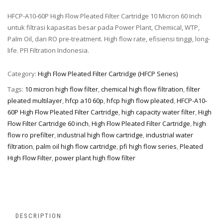
HFCP-A10-60P High Flow Pleated Filter Cartridge 10 Micron 60 Inch
untuk filtrasi kapasitas besar pada Power Plant, Chemical, WTP,
Palm Oil, dan RO pre-treatment. High flow rate, efisiensi tinggi, long-
life. PFI Filtration Indonesia.
Category:
High Flow Pleated Filter Cartridge (HFCP Series)
Tags:
10 micron high flow filter
,
chemical high flow filtration
,
filter
pleated multilayer
,
hfcp a10 60p
,
hfcp high flow pleated
,
HFCP-A10-
60P High Flow Pleated Filter Cartridge
,
high capacity water filter
,
High
Flow Filter Cartridge 60 inch
,
High Flow Pleated Filter Cartridge
,
high
flow ro prefilter
,
industrial high flow cartridge
,
industrial water
filtration
,
palm oil high flow cartridge
,
pfi high flow series
,
Pleated
High Flow Filter
,
power plant high flow filter
DESCRIPTION