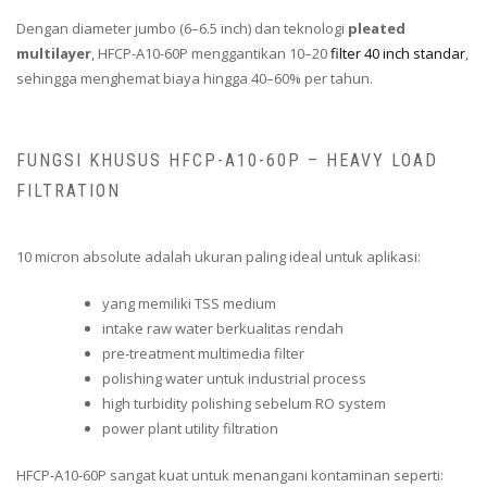
Dengan diameter jumbo (6–6.5 inch) dan teknologi
pleated
multilayer
, HFCP-A10-60P menggantikan 10–20
filter 40 inch standar
,
sehingga menghemat biaya hingga 40–60% per tahun.
FUNGSI KHUSUS HFCP-A10-60P – HEAVY LOAD
FILTRATION
10 micron absolute adalah ukuran paling ideal untuk aplikasi:
yang memiliki TSS medium
intake raw water berkualitas rendah
pre-treatment multimedia filter
polishing water untuk industrial process
high turbidity polishing sebelum RO system
power plant utility filtration
HFCP-A10-60P sangat kuat untuk menangani kontaminan seperti: