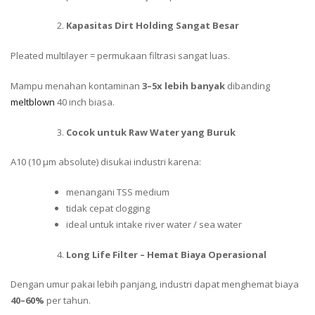
Kapasitas Dirt Holding Sangat Besar
Pleated multilayer = permukaan filtrasi sangat luas.
Mampu menahan kontaminan
3–5x lebih banyak
dibanding
meltblown
40 inch biasa.
Cocok untuk Raw Water yang Buruk
A10 (10 µm absolute) disukai industri karena:
menangani TSS medium
tidak cepat clogging
ideal untuk intake river water / sea water
Long Life Filter – Hemat Biaya Operasional
Dengan umur pakai lebih panjang, industri dapat menghemat biaya
40–60%
per tahun.