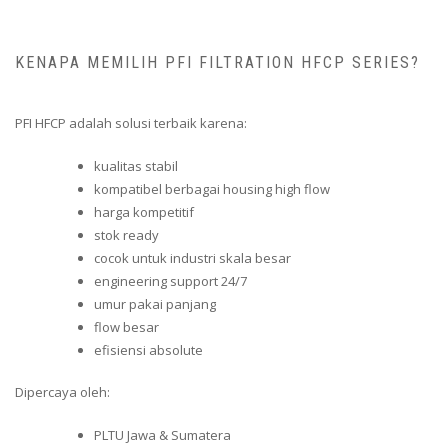
KENAPA MEMILIH PFI FILTRATION HFCP SERIES?
PFI HFCP adalah solusi terbaik karena:
kualitas stabil
kompatibel berbagai housing high flow
harga kompetitif
stok ready
cocok untuk industri skala besar
engineering support 24/7
umur pakai panjang
flow besar
efisiensi absolute
Dipercaya oleh:
PLTU Jawa & Sumatera