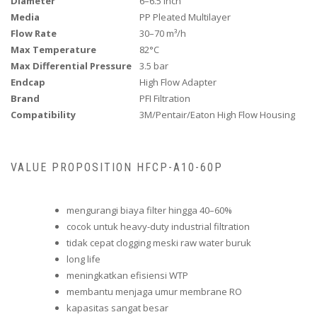
Diameter
6–6.5 Inch
Media
PP Pleated Multilayer
Flow Rate
30–70 m³/h
Max Temperature
82°C
Max Differential Pressure
3.5 bar
Endcap
High Flow Adapter
Brand
PFI Filtration
Compatibility
3M/Pentair/Eaton High Flow Housing
VALUE PROPOSITION HFCP-A10-60P
mengurangi biaya filter hingga 40–60%
cocok untuk heavy-duty industrial filtration
tidak cepat clogging meski raw water buruk
long life
meningkatkan efisiensi WTP
membantu menjaga umur membrane RO
kapasitas sangat besar