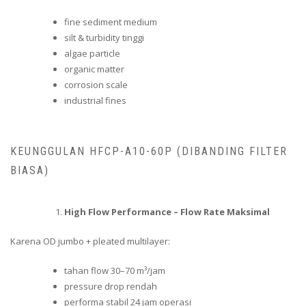
fine sediment medium
silt & turbidity tinggi
algae particle
organic matter
corrosion scale
industrial fines
KEUNGGULAN HFCP-A10-60P (DIBANDING FILTER
BIASA)
High Flow Performance – Flow Rate Maksimal
Karena OD jumbo + pleated multilayer:
tahan flow 30–70 m³/jam
pressure drop rendah
performa stabil 24 jam operasi