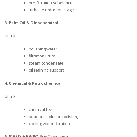
pre-filtration sebelum RO
turbidity reduction stage
3. Palm Oil & Oleochemical
Untuk:
polishing water
filtration utility
steam condensate
oil refining support
4. Chemical & Petrochemical
Untuk:
chemical feed
aqueous solution polishing
cooling water filtration
5. SWRO & BWRO Pre-Treatment