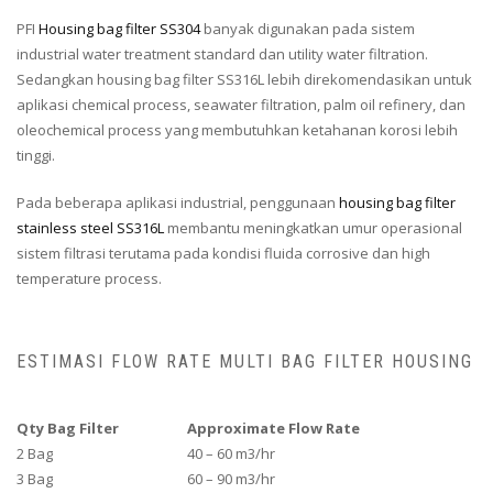
PFI
Housing bag filter SS304
banyak digunakan pada sistem
industrial water treatment standard dan utility water filtration.
Sedangkan housing bag filter SS316L lebih direkomendasikan untuk
aplikasi chemical process, seawater filtration, palm oil refinery, dan
oleochemical process yang membutuhkan ketahanan korosi lebih
tinggi.
Pada beberapa aplikasi industrial, penggunaan
housing bag filter
stainless steel SS316L
membantu meningkatkan umur operasional
sistem filtrasi terutama pada kondisi fluida corrosive dan high
temperature process.
ESTIMASI FLOW RATE MULTI BAG FILTER HOUSING
Qty Bag Filter
Approximate Flow Rate
2 Bag
40 – 60 m3/hr
3 Bag
60 – 90 m3/hr