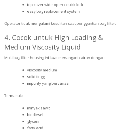
top cover wide-open / quick lock
easy bag replacement system
Operator tidak mengalami kesulitan saat penggantian bag filter.
4. Cocok untuk High Loading &
Medium Viscosity Liquid
Multi bag filter housing ini kuat menangani cairan dengan:
viscosity medium
solid tinggi
impurity yang bervariasi
Termasuk:
minyak sawit
biodiesel
glycerin
fatty acid