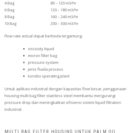
4 Bag
80 – 120 m3/hr
6 Bag
120 – 180 m3/hr
8 Bag
160 – 240 m3/hr
10 Bag
200 – 300 m3/hr
Flow rate actual dapat berbeda tergantung:
viscosity liquid
micron filter bag
pressure system
jenis fluida process
kondisi operating plant
Untuk aplikasi industrial dengan kapasitas flow besar, penggunaan
housing multi bag filter stainless steel membantu mengurangi
pressure drop dan meningkatkan efisiensi sistem liquid filtration
industrial.
MULTI BAG FILTER HOUSING UNTUK PALM OIL