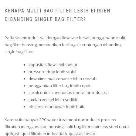
KENAPA MULTI BAG FILTER LEBIH EFISIEN
DIBANDING SINGLE BAG FILTER?
Pada sistem industrial dengan flow rate besar, penggunaan multi
bag filter housing memberikan berbagai keuntungan dibanding
single bag filter:
kapasitas flow lebih besar
pressure drop lebih stabil
downtime maintenance lebih rendah
penggantian filter bag lebih cepat
cocok untuk continuous operation industrial
jumlah vessel lebih sedikit
efisiensi manpower lebih baik
Karena itu banyak EPC water treatment dan industri process
filtration menggunakan housing multi bag filter stainless steel untuk
aplikasi liquid filtration industrial kapasitas besar.