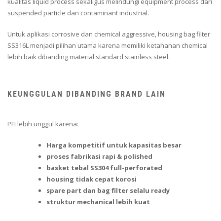
kualitas liquid process sekaligus melindungi equipment process dari
suspended particle dan contaminant industrial.
Untuk aplikasi corrosive dan chemical aggressive, housing bag filter
SS316L menjadi pilihan utama karena memiliki ketahanan chemical
lebih baik dibanding material standard stainless steel.
KEUNGGULAN DIBANDING BRAND LAIN
PFI lebih unggul karena:
Harga kompetitif untuk kapasitas besar
proses fabrikasi rapi & polished
basket tebal SS304 full-perforated
housing tidak cepat korosi
spare part dan bag filter selalu ready
struktur mechanical lebih kuat