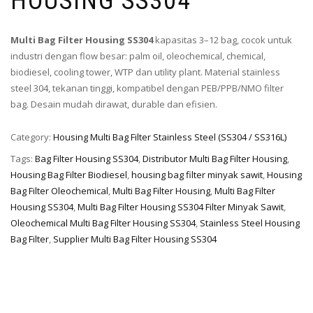
HOUSING SS304
Multi Bag Filter Housing SS304
kapasitas 3–12 bag, cocok untuk
industri dengan flow besar: palm oil, oleochemical, chemical,
biodiesel, cooling tower, WTP dan utility plant. Material stainless
steel 304, tekanan tinggi, kompatibel dengan PEB/PPB/NMO filter
bag. Desain mudah dirawat, durable dan efisien.
Category:
Housing Multi Bag Filter Stainless Steel (SS304 / SS316L)
Tags:
Bag Filter Housing SS304
,
Distributor Multi Bag Filter Housing
,
Housing Bag Filter Biodiesel
,
housing bag filter minyak sawit
,
Housing
Bag Filter Oleochemical
,
Multi Bag Filter Housing
,
Multi Bag Filter
Housing SS304
,
Multi Bag Filter Housing SS304 Filter Minyak Sawit
,
Oleochemical Multi Bag Filter Housing SS304
,
Stainless Steel Housing
Bag Filter
,
Supplier Multi Bag Filter Housing SS304