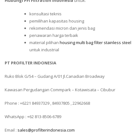
Hubungi PFI Filtration Indonesia
untuk:
konsultasi teknis
pemilihan kapasitas housing
rekomendasi micron dan jenis bag
penawaran harga terbaik
material pilihan
housing multi bag filter stainless steel
untuk industrial
PT PROFILTER INDONESIA
Ruko Blok G/54 – Gudang A/01 Jl.Canadian Broadway
Kawasan Pergudangan Commpark – Kotawisata – Cibubur
Phone : +6221 84937329 , 84937805 , 22962668
WhatsApp : +62 813-8506-6789
Email :
sales@profilterindonesia.com