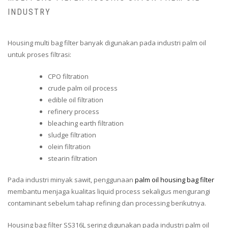
INDUSTRY
Housing multi bag filter banyak digunakan pada industri palm oil
untuk proses filtrasi:
CPO filtration
crude palm oil process
edible oil filtration
refinery process
bleaching earth filtration
sludge filtration
olein filtration
stearin filtration
Pada industri minyak sawit, penggunaan
palm oil housing bag filter
membantu menjaga kualitas liquid process sekaligus mengurangi
contaminant sebelum tahap refining dan processing berikutnya.
Housing bag filter SS316L sering digunakan pada industri palm oil