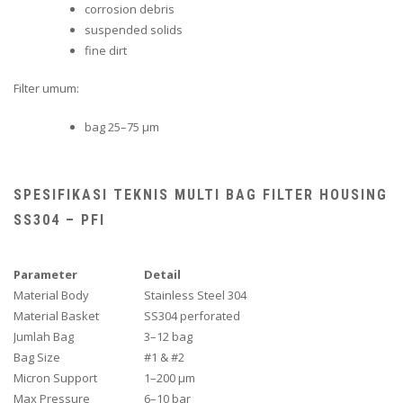
corrosion debris
suspended solids
fine dirt
Filter umum:
bag 25–75 µm
SPESIFIKASI TEKNIS MULTI BAG FILTER HOUSING
SS304 – PFI
Parameter
Detail
Material Body
Stainless Steel 304
Material Basket
SS304 perforated
Jumlah Bag
3–12 bag
Bag Size
#1 & #2
Micron Support
1–200 µm
Max Pressure
6–10 bar