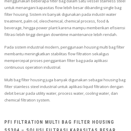
menggunakan beberapa filter bag dalam satu vessel stainless steel
untuk menangani kapasitas flow lebih besar dibanding single bag
filter housing. Sistem ini banyak digunakan pada industri water
treatment, palm oil, oleochemical, chemical process, food &
beverage, hingga power plant karena mampu memberikan efisiensi
filtrasi lebih tinggi dengan downtime maintenance lebih rendah.
Pada sistem industrial modern, penggunaan housing multi bag filter
membantu meningkatkan stabilitas flow filtration sekaligus
mempercepat proses penggantian filter bag pada aplikasi
continuous operation industrial.
Multi bag filter housing juga banyak digunakan sebagai housing bag
filter stainless steel industrial untuk aplikasi liquid filtration dengan
debit besar pada utility water, process water, cooling water, dan
chemical filtration system.
PFI FILTRATION MULTI BAG FILTER HOUSING
SS304 – SOLUSI FILTRASI KAPASITAS BESAR