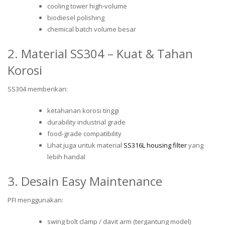
cooling tower high-volume
biodiesel polishing
chemical batch volume besar
2. Material SS304 – Kuat & Tahan
Korosi
SS304 memberikan:
ketahanan korosi tinggi
durability industrial grade
food-grade compatibility
Lihat juga untuk material
SS316L housing filter
yang
lebih handal
3. Desain Easy Maintenance
PFI menggunakan:
swing bolt clamp / davit arm (tergantung model)