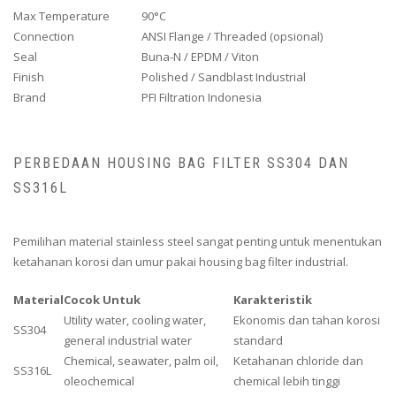
Max Temperature
90°C
Connection
ANSI Flange / Threaded (opsional)
Seal
Buna-N / EPDM / Viton
Finish
Polished / Sandblast Industrial
Brand
PFI Filtration Indonesia
PERBEDAAN HOUSING BAG FILTER SS304 DAN
SS316L
Pemilihan material stainless steel sangat penting untuk menentukan
ketahanan korosi dan umur pakai housing bag filter industrial.
Material
Cocok Untuk
Karakteristik
Utility water, cooling water,
Ekonomis dan tahan korosi
SS304
general industrial water
standard
Chemical, seawater, palm oil,
Ketahanan chloride dan
SS316L
oleochemical
chemical lebih tinggi