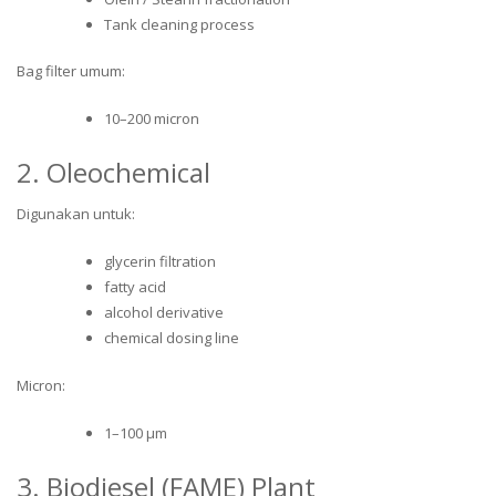
Tank cleaning process
Bag filter umum:
10–200 micron
2. Oleochemical
Digunakan untuk:
glycerin filtration
fatty acid
alcohol derivative
chemical dosing line
Micron:
1–100 µm
3. Biodiesel (FAME) Plant