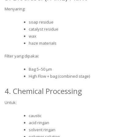
Menyaring:
soap residue
catalyst residue
wax
haze materials
Filter yang dipakai:
Bag 5–50 µm
High Flow + bag (combined stage)
4. Chemical Processing
Untuk:
caustic
acid ringan
solvent ringan
polymer solution