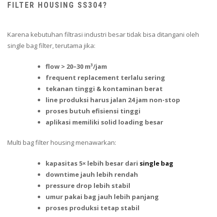
FILTER HOUSING SS304?
Karena kebutuhan filtrasi industri besar tidak bisa ditangani oleh
single bag filter, terutama jika:
flow > 20–30 m³/jam
frequent replacement terlalu sering
tekanan tinggi & kontaminan berat
line produksi harus jalan 24 jam non-stop
proses butuh efisiensi tinggi
aplikasi memiliki solid loading besar
Multi bag filter housing menawarkan:
kapasitas 5× lebih besar dari
single bag
downtime jauh lebih rendah
pressure drop lebih stabil
umur pakai bag jauh lebih panjang
proses produksi tetap stabil