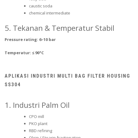
caustic soda
chemical intermediate
5. Tekanan & Temperatur Stabil
Pressure rating: 6–10 bar
Temperatur: ≤ 90°C
APLIKASI INDUSTRI MULTI BAG FILTER HOUSING
SS304
1. Industri Palm Oil
CPO mill
PKO plant
RBD refining
Olein / Stearin fractionation