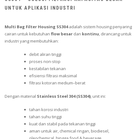
UNTUK APLIKASI INDUSTRI
Multi Bag Filter Housing SS304
adalah sistem housing penyaring
cairan untuk kebutuhan
flow besar
dan
kontinu
, dirancang untuk
industri yang membutuhkan:
debit aliran tinggi
proses non-stop
kestabilan tekanan
efisiensi filtrasi maksimal
filtrasi kotoran medium–berat
Dengan material
Stainless Steel 304 (SS304)
, unit ini:
tahan korosi industri
tahan suhu tinggi
kuat dan stabil pada tekanan tinggi
aman untuk air, chemical ringan, biodiesel,
oleochemical, hingga food & beverage