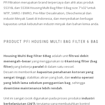
PFI Filtration merupakan brand terpercaya dan ahli atas produk
SS316L dan SS304 Housing Multi Bag Filter 6 Bag size 7″x32″untuk
WTP, SWRO / BWRO, Pre-Filter Desalination, Oleochemical dan
industri Minyak Sawit di Indonesia, dan menyediakan berbagai
kapasitas untuk kebutuhan industri minyak dan bahan kimia anda.
PRODUCT PFI HOUSING MULTI BAG FILTER 6 BAG
Housing Multi Bag Filter 6 Bag
adalah unit
filtrasi debit
menengah–besar
yang menggunakan isi
6 kantong filter (bag
filter)
yang bekerja
paralel
di dalam satu vessel.
Desain ini memberikan
kapasitas penahanan kotoran yang
sangat tinggi
, stabilitas aliran yang baik, dan
waktu operasi
yang lebih lama sebelum penggantian bag
, sehingga
downtime maintenance lebih rendah
.
Unit ini sangat cocok digunakan pada proses produksi
industri
berkelanjutan (24/7)
, terutama yang membutuhkan kontrol