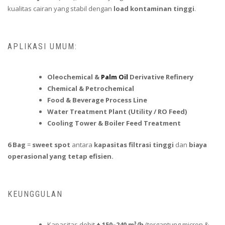
kualitas cairan yang stabil dengan
load kontaminan tinggi
.
APLIKASI UMUM:
Oleochemical &
Palm Oil
Derivative Refinery
Chemical & Petrochemical
Food & Beverage Process Line
Water Treatment Plant (Utility / RO Feed)
Cooling Tower & Boiler Feed Treatment
6 Bag
=
sweet spot
antara
kapasitas filtrasi tinggi
dan
biaya
operasional yang tetap efisien.
KEUNGGULAN
Kapasitas debit
± 150–240 m³/h
(tergantung micron &