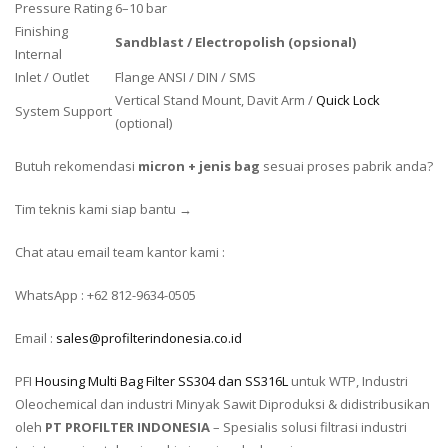
Pressure Rating
6–10 bar
Finishing
Sandblast / Electropolish (opsional)
Internal
Inlet / Outlet
Flange ANSI / DIN / SMS
Vertical Stand Mount, Davit Arm /
Quick Lock
System Support
(optional)
Butuh rekomendasi
micron + jenis bag
sesuai proses pabrik anda?
Tim teknis kami siap bantu →
Chat atau email team kantor kami :
WhatsApp : +62 812-9634-0505
Email :
sales@profilterindonesia.co.id
PFI
Housing Multi Bag Filter SS304 dan SS316L
untuk WTP, Industri
Oleochemical dan industri Minyak Sawit Diproduksi & didistribusikan
oleh
PT PROFILTER INDONESIA
– Spesialis solusi filtrasi industri