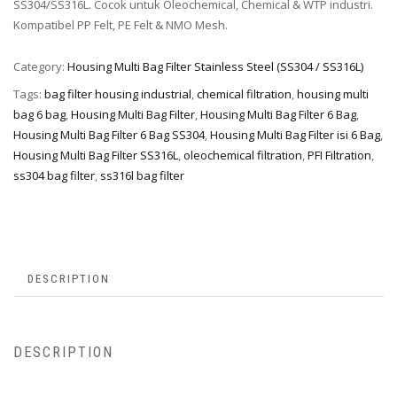
SS304/SS316L. Cocok untuk Oleochemical, Chemical & WTP industri.
Kompatibel PP Felt, PE Felt & NMO Mesh.
Category:
Housing Multi Bag Filter Stainless Steel (SS304 / SS316L)
Tags:
bag filter housing industrial
,
chemical filtration
,
housing multi
bag 6 bag
,
Housing Multi Bag Filter
,
Housing Multi Bag Filter 6 Bag
,
Housing Multi Bag Filter 6 Bag SS304
,
Housing Multi Bag Filter isi 6 Bag
,
Housing Multi Bag Filter SS316L
,
oleochemical filtration
,
PFI Filtration
,
ss304 bag filter
,
ss316l bag filter
DESCRIPTION
DESCRIPTION