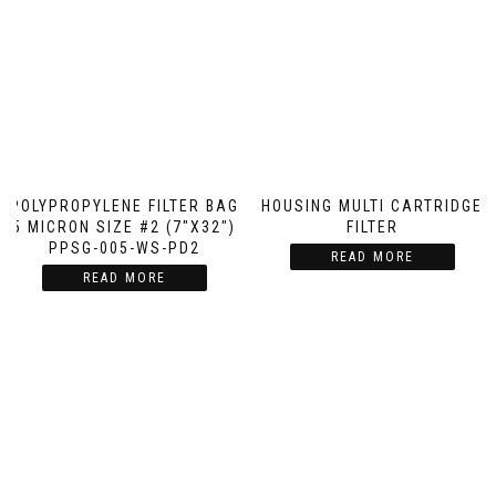
POLYPROPYLENE FILTER BAG
HOUSING MULTI CARTRIDGE
5 MICRON SIZE #2 (7″X32″)
FILTER
PPSG-005-WS-PD2
READ MORE
READ MORE