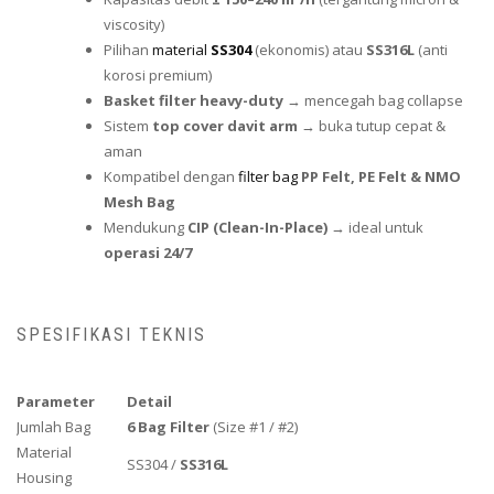
viscosity)
Pilihan
material
SS304
(ekonomis) atau
SS316L
(anti
korosi premium)
Basket filter heavy-duty
→ mencegah bag collapse
Sistem
top cover davit arm
→ buka tutup cepat &
aman
Kompatibel dengan
filter bag
PP Felt, PE Felt & NMO
Mesh Bag
Mendukung
CIP (Clean-In-Place)
→ ideal untuk
operasi 24/7
SPESIFIKASI TEKNIS
Parameter
Detail
Jumlah Bag
6 Bag Filter
(Size #1 / #2)
Material
SS304 /
SS316L
Housing